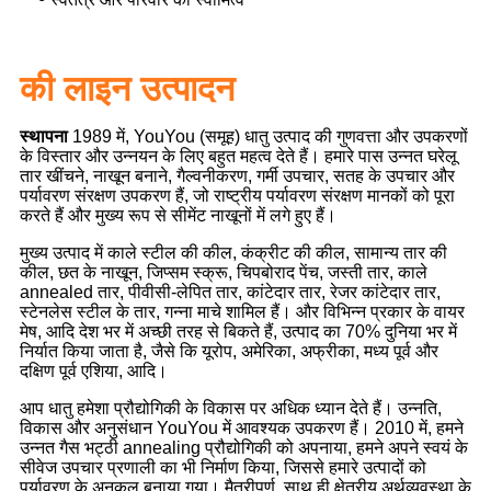
की लाइन
उत्पादन
स्थापना
1989 में, YouYou (समूह) धातु उत्पाद की गुणवत्ता और उपकरणों
के विस्तार और उन्नयन के लिए बहुत महत्व देते हैं। हमारे पास उन्नत घरेलू
तार खींचने, नाखून बनाने, गैल्वनीकरण, गर्मी उपचार, सतह के उपचार और
पर्यावरण संरक्षण उपकरण हैं, जो राष्ट्रीय पर्यावरण संरक्षण मानकों को पूरा
करते हैं और मुख्य रूप से सीमेंट नाखूनों में लगे हुए हैं।
मुख्य उत्पाद में काले स्टील की कील, कंक्रीट की कील, सामान्य तार की
कील, छत के नाखून, जिप्सम स्क्रू, चिपबोराद पेंच, जस्ती तार, काले
annealed तार, पीवीसी-लेपित तार, कांटेदार तार, रेजर कांटेदार तार,
स्टेनलेस स्टील के तार, गन्ना माचे शामिल हैं। और विभिन्न प्रकार के वायर
मेष, आदि देश भर में अच्छी तरह से बिकते हैं, उत्पाद का 70% दुनिया भर में
निर्यात किया जाता है, जैसे कि यूरोप, अमेरिका, अफ्रीका, मध्य पूर्व और
दक्षिण पूर्व एशिया, आदि।
आप धातु हमेशा प्रौद्योगिकी के विकास पर अधिक ध्यान देते हैं। उन्नति,
विकास और अनुसंधान YouYou में आवश्यक उपकरण हैं। 2010 में, हमने
उन्नत गैस भट्ठी annealing प्रौद्योगिकी को अपनाया, हमने अपने स्वयं के
सीवेज उपचार प्रणाली का भी निर्माण किया, जिससे हमारे उत्पादों को
पर्यावरण के अनुकूल बनाया गया। मैत्रीपूर्ण, साथ ही क्षेत्रीय अर्थव्यवस्था के