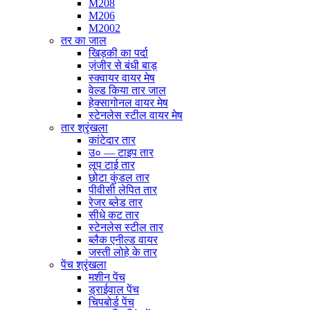
M208
M206
M2002
तर का जाल
खिड़की का पर्दा
ज़ंजीर से बंधी बाड़
स्क्वायर वायर मेष
वेल्ड किया तार जाल
हेक्सागोनल वायर मेष
स्टेनलेस स्टील वायर मेष
तार श्रृंखला
कांटेदार तार
उ० — टाइप तार
लूप टाई तार
छोटा कुंडल तार
पीवीसी लेपित तार
रेजर ब्लेड तार
सीधे कट तार
स्टेनलेस स्टील तार
ब्लैक एनील्ड वायर
जस्ती लोहे के तार
पेंच श्रृंखला
मशीन पेंच
ड्राईवाल पेंच
चिपबोर्ड पेंच