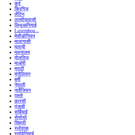
कुर्द
किरगिज़
लैटिन
लात्वीयावासी
लिथुआनियाई
Luxembou ..
मेसीडोनियन
मालागासी
मलायी
मलयालम
मोलतिज़
माओरी
मराठी
मंगोलियन
बर्मी
नेपाली
नार्वेजियन
पश्तो
फ़ारसी
पंजाबी
सर्बियाई
सेसोथो
सिंहली
स्लोवाक
स्लोवेनियाई