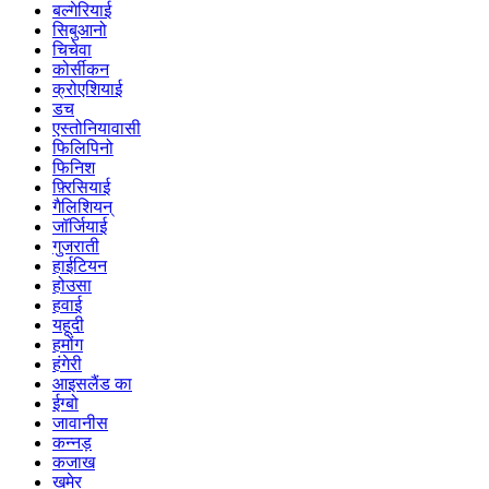
बल्गेरियाई
सिबुआनो
चिचेवा
कोर्सीकन
क्रोएशियाई
डच
एस्तोनियावासी
फिलिपिनो
फिनिश
फ़्रिसियाई
गैलिशियन्
जॉर्जियाई
गुजराती
हाईटियन
होउसा
हवाई
यहूदी
हमोंग
हंगेरी
आइसलैंड का
ईग्बो
जावानीस
कन्नड़
कजाख
खमेर