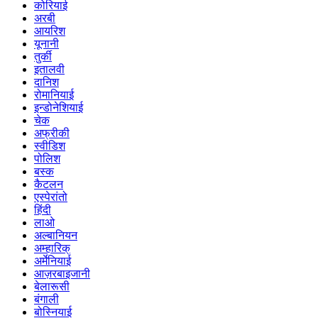
कोरियाई
अरबी
आयरिश
यूनानी
तुर्की
इतालवी
दानिश
रोमानियाई
इन्डोनेशियाई
चेक
अफ्रीकी
स्वीडिश
पोलिश
बस्क
कैटलन
एस्पेरांतो
हिंदी
लाओ
अल्बानियन
अम्हारिक्
अर्मेनियाई
आज़रबाइजानी
बेलारूसी
बंगाली
बोस्नियाई