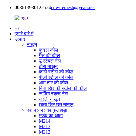
008613930122524
cnwiremesh@yeah.net
घर
हमारे बारे में
उत्पाद
नाखून
कुंडल कील
गैस की कील
यू स्टेपल नेल
ठोस नाखून
काले स्टील की कील
पीली स्टील की कील
आम तार की कील
बिना सिर की स्टील की कील
रूफिंग स्क्रू नेल
जस्ती नाखून
छाता सिर छत नाखून
एक प्रकार का कुलहाड़ा
मक्के का आटा
M214
M213
M212