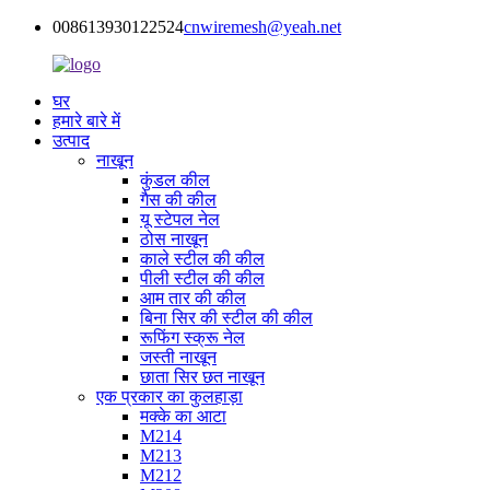
008613930122524
cnwiremesh@yeah.net
घर
हमारे बारे में
उत्पाद
नाखून
कुंडल कील
गैस की कील
यू स्टेपल नेल
ठोस नाखून
काले स्टील की कील
पीली स्टील की कील
आम तार की कील
बिना सिर की स्टील की कील
रूफिंग स्क्रू नेल
जस्ती नाखून
छाता सिर छत नाखून
एक प्रकार का कुलहाड़ा
मक्के का आटा
M214
M213
M212