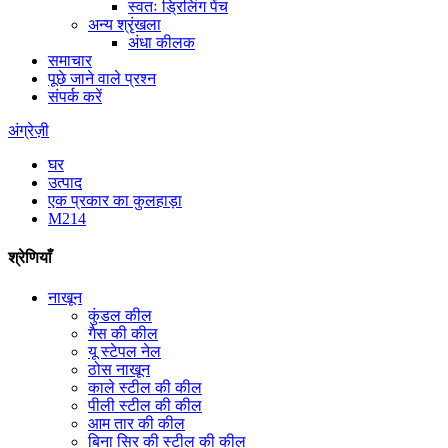
स्वतः ड्रिलिंग पेंच
अन्य श्रृंखला
अंधा कीलक
समाचार
पूछे जाने वाले प्रश्न
संपर्क करें
अंग्रेज़ी
घर
उत्पाद
एक प्रकार का कुलहाड़ा
M214
श्रेणियाँ
नाखून
कुंडल कील
गैस की कील
यू स्टेपल नेल
ठोस नाखून
काले स्टील की कील
पीली स्टील की कील
आम तार की कील
बिना सिर की स्टील की कील