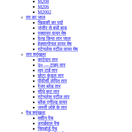
M208
M206
M2002
तर का जाल
खिड़की का पर्दा
ज़ंजीर से बंधी बाड़
स्क्वायर वायर मेष
वेल्ड किया तार जाल
हेक्सागोनल वायर मेष
स्टेनलेस स्टील वायर मेष
तार श्रृंखला
कांटेदार तार
उ० — टाइप तार
लूप टाई तार
छोटा कुंडल तार
पीवीसी लेपित तार
रेजर ब्लेड तार
सीधे कट तार
स्टेनलेस स्टील तार
ब्लैक एनील्ड वायर
जस्ती लोहे के तार
पेंच श्रृंखला
मशीन पेंच
ड्राईवाल पेंच
चिपबोर्ड पेंच