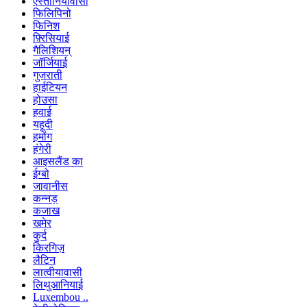
एस्तोनियावासी
फिलिपिनो
फिनिश
फ़्रिसियाई
गैलिशियन्
जॉर्जियाई
गुजराती
हाईटियन
होउसा
हवाई
यहूदी
हमोंग
हंगेरी
आइसलैंड का
ईग्बो
जावानीस
कन्नड़
कजाख
खमेर
कुर्द
किरगिज़
लैटिन
लात्वीयावासी
लिथुआनियाई
Luxembou ..