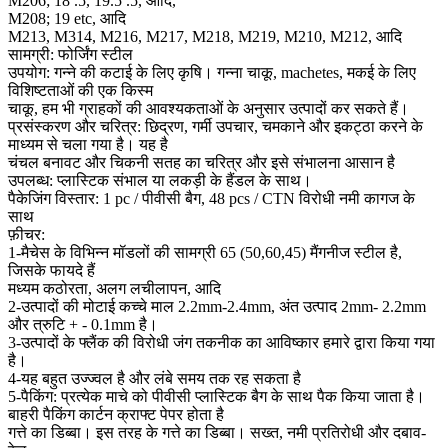
M206; 18 .5, 19.5 .5, आदि,
M208; 19 etc, आदि
M213, M314, M216, M217, M218, M219, M210, M212, आदि
सामग्री: फोर्जिंग स्टील
उपयोग: गन्ने की कटाई के लिए कृषि। गन्ना चाकू, machetes, मकई के लिए
विशिष्टताओं की एक किस्म
चाकू, हम भी ग्राहकों की आवश्यकताओं के अनुसार उत्पादों कर सकते हैं।
प्रसंस्करण और चरित्र: छिद्रण, गर्मी उपचार, चमकाने और इकट्ठा करने के
माध्यम से चला गया है। यह है
चंचल बनावट और चिकनी सतह का चरित्र और इसे संभालना आसान है
उपलब्ध: प्लास्टिक संभाल या लकड़ी के हैंडल के साथ।
पैकेजिंग विस्तार: 1 pc / पीवीसी बैग, 48 pcs / CTN विरोधी नमी कागज के
साथ
फ़ीचर:
1-मैचेस के विभिन्न मॉडलों की सामग्री 65 (50,60,45) मैंगनीज स्टील है,
जिसके फायदे हैं
मध्यम कठोरता, अलग लचीलापन, आदि
2-उत्पादों की मोटाई कच्चे माल 2.2mm-2.4mm, अंत उत्पाद 2mm- 2.2mm
और त्रुटि + - 0.1mm है।
3-उत्पादों के फ्लैंक की विरोधी जंग तकनीक का आविष्कार हमारे द्वारा किया गया
है।
4-यह बहुत उज्ज्वल है और लंबे समय तक रह सकता है
5-पैकिंग: प्रत्येक माचे को पीवीसी प्लास्टिक बैग के साथ पैक किया जाता है।
बाहरी पैकिंग कार्टन क्राफ्ट पेपर होता है
गत्ते का डिब्बा। इस तरह के गत्ते का डिब्बा। सख्त, नमी प्रतिरोधी और दबाव-