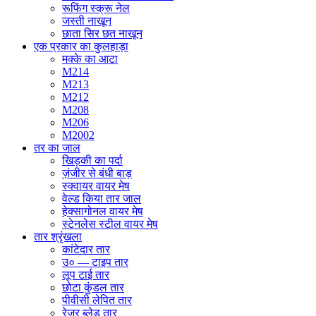
रूफिंग स्क्रू नेल
जस्ती नाखून
छाता सिर छत नाखून
एक प्रकार का कुलहाड़ा
मक्के का आटा
M214
M213
M212
M208
M206
M2002
तर का जाल
खिड़की का पर्दा
ज़ंजीर से बंधी बाड़
स्क्वायर वायर मेष
वेल्ड किया तार जाल
हेक्सागोनल वायर मेष
स्टेनलेस स्टील वायर मेष
तार श्रृंखला
कांटेदार तार
उ० — टाइप तार
लूप टाई तार
छोटा कुंडल तार
पीवीसी लेपित तार
रेजर ब्लेड तार