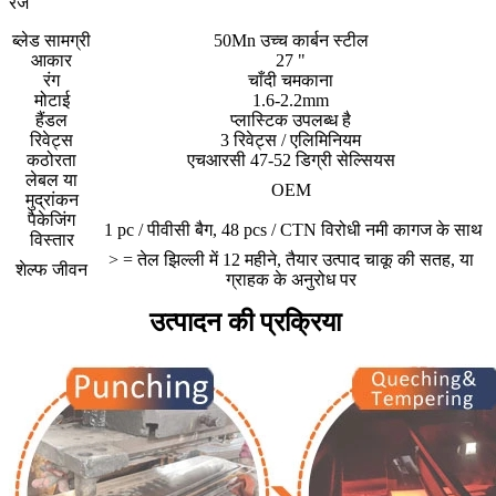
रेज
ब्लेड सामग्री
50Mn उच्च कार्बन स्टील
आकार
27 "
रंग
चाँदी चमकाना
मोटाई
1.6-2.2mm
हैंडल
प्लास्टिक उपलब्ध है
रिवेट्स
3 रिवेट्स / एलिमिनियम
कठोरता
एचआरसी 47-52 डिग्री सेल्सियस
लेबल या
OEM
मुद्रांकन
पैकेजिंग
1 pc / पीवीसी बैग, 48 pcs / CTN विरोधी नमी कागज के साथ
विस्तार
> = तेल झिल्ली में 12 महीने, तैयार उत्पाद चाकू की सतह, या
शेल्फ जीवन
ग्राहक के अनुरोध पर
उत्पादन की प्रक्रिया