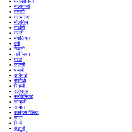
मेसीडोनियन
मालागासी
मलायी
मलयालम
मोलतिज़
माओरी
मराठी
मंगोलियन
बर्मी
नेपाली
नार्वेजियन
पश्तो
फ़ारसी
पंजाबी
सर्बियाई
सेसोथो
सिंहली
स्लोवाक
स्लोवेनियाई
सोमाली
सामोन
स्कॉट्स गेलिक
सोणा
सिंधी
सुंडानी