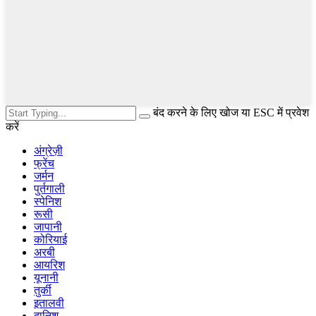
बंद करने के लिए खोज या ESC में प्रवेश
करें
अंग्रेज़ी
फ्रेंच
जर्मन
पुर्तगाली
स्पेनिश
रूसी
जापानी
कोरियाई
अरबी
आयरिश
यूनानी
तुर्की
इतालवी
दानिश