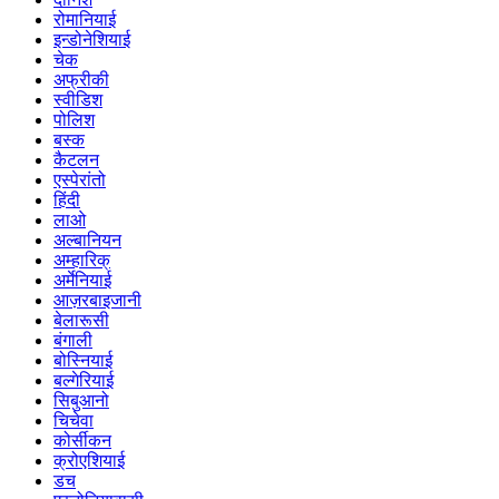
रोमानियाई
इन्डोनेशियाई
चेक
अफ्रीकी
स्वीडिश
पोलिश
बस्क
कैटलन
एस्पेरांतो
हिंदी
लाओ
अल्बानियन
अम्हारिक्
अर्मेनियाई
आज़रबाइजानी
बेलारूसी
बंगाली
बोस्नियाई
बल्गेरियाई
सिबुआनो
चिचेवा
कोर्सीकन
क्रोएशियाई
डच